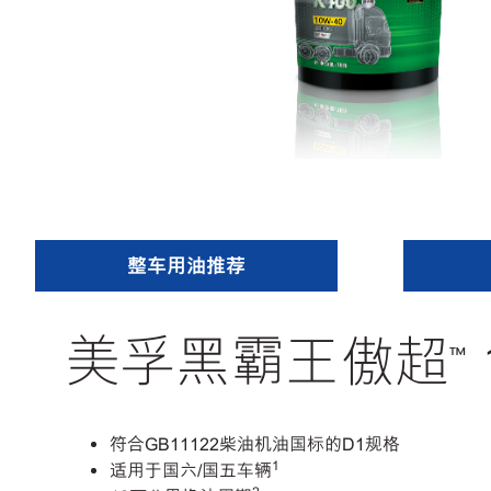
整车用油推荐
美孚黑霸王傲超™ 10
符合GB11122柴油机油国标的D1规格
1
适用于国六/国五车辆