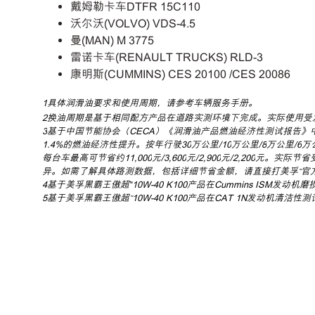
戴姆勒卡车DTFR 15C110
沃尔沃(VOLVO) VDS-4.5
曼(MAN) M 3775
雷诺卡车(RENAULT TRUCKS) RLD-3
康明斯(CUMMINS) CES 20100 /CES 20086
1具体润滑油要求和使用周期，请参考车辆服务手册。
2换油周期是基于相同配方产品在道路实测环境下完成。实际使用受
3
基于中国节能协会（
CECA
）
《
润滑油产品燃油经济性测试报告
》
1.4%
的燃油经济性提升。按年行驶
30
万公里
/10
万公里
/8
万公里
/6
万
每台车最高可节省约
11,000
元
/3,600
元
/2,900
元
/2,200
元。实际节省
异。如需了解具体路测数据，包括详细节省金额，请直接打美孚™官
4基于美孚黑霸王傲超™10W-40 K100产品在Cummins ISM发动
5
基于美孚黑霸王傲超™
10W-40 K100
产品在
CAT 1N
发动机清洁性测