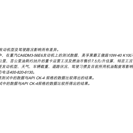
发动机型及驾驶路况影响而有差异。
中，在重汽
CA6DM3-56E6
发动机上的测试数据，美孚黑霸王傲超
10W-40 K100
公里、百公里油耗约
35
升的重卡运营工况及燃油市售价
7.5
元
/
升估算，特定工况
受发动机型、天气、车辆载重、道路状况、驾驶习惯及目前所用机油黏度等影响
方电话
400-820-6130。
机磨损测试中的数据与API CK-4 规格的数据比较得出的结果。
试中的数据与
API CK-4
规格的数据比较所得出的结果。