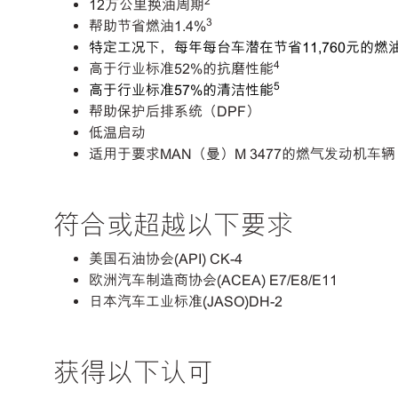
2
12万公里换油周期
3
帮助节省燃油1.4%
特定工况下，每年每台车潜在节省
11,760
元的燃
4
高于行业标准52%的抗磨性能
5
高于行业标准
57%
的清洁性能
帮助保护后排系统（DPF）
低温启动
适用于要求MAN（曼）M 3477的燃气发动机车辆
符合或超越以下要求
美国石油协会(API) CK-4
欧洲汽车制造商协会(ACEA) E7/E8/E11
日本汽车工业标准(JASO)DH-2
获得以下认可