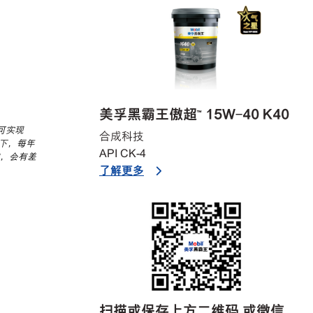
美孚黑霸王傲超™ 15W-40 K40
可实现
合成科技
下，每年
API CK-4
，会有差
了解更多
扫描或保存上方二维码 或微信