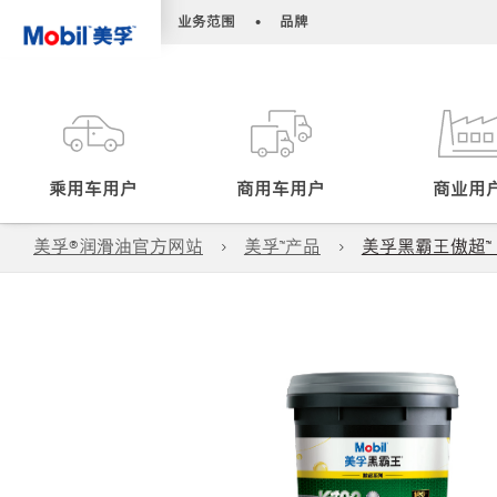
•
•
业务范围
品牌
乘用车用户
商用车用户
商业用
美孚®润滑油官方网站
美孚™产品
美孚黑霸王傲超™ 10