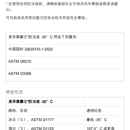
* 在使用任何防冻液前，请确保查阅车主手册并向车辆制造商咨询建
议。
可与其他采用类似配方的发动机冷却液完全兼容。
美孚黑霸王™防冻液 -35°C 符合下列要求：
中国国标 GB29743.1-2022
ASTM D6210
ASTM D3306
典型性质
美孚黑霸王™防冻液 -35°C
颜色，目测
透明红色
冰点（℃），ASTM D1177
最低 -35°C
沸点（℃），ASTM D1120
107.5°C 或更高