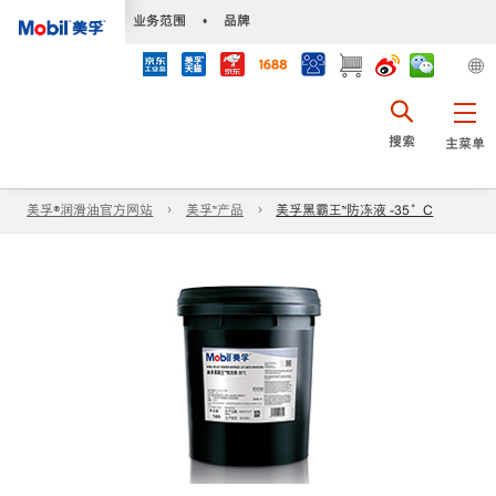
•
业务范围
•
品牌
搜索
主菜单
美孚®润滑油官方网站
美孚™产品
美孚黑霸王™防冻液 -35°C