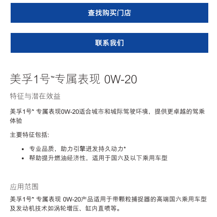
查找购买门店
联系我们
美孚1号™专属表现 0W-20
特征与潜在效益
美孚1号
™
专属表现0W-20适合城市和城际驾驶环境，提供更卓越的驾乘
体验
主要特征包括:
专业品质，助力引擎迸发持久动力*
帮助提升燃油经济性，适用于国六及以下乘用车型
应用范围
美孚1号
™
专属表现 0W-20产品适用于带颗粒捕捉器的高端国六乘用车型
及发动机技术如涡轮增压、缸内直喷等。