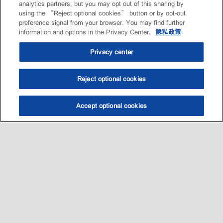
analytics partners, but you may opt out of this sharing by
using the “Reject optional cookies” button or by opt-out
preference signal from your browser. You may find further
information and options in the Privacy Center.
隐私政策
Privacy center
Reject optional cookies
Accept optional cookies
选油助手
查找门店
联系我们
线上门店
Sitemap
联系我们
•
•