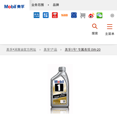
•
业务范围
•
品牌
搜索
主菜单
美孚®润滑油官方网站
美孚™产品
美孚1号™ 专属表现 0W-20