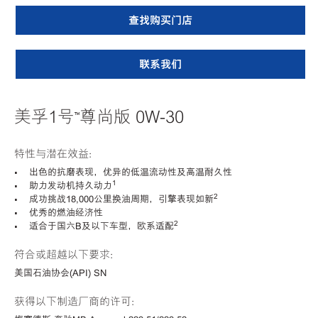
查找购买门店
联系我们
美孚1号™尊尚版 0W-30
特性与潜在效益：
• 出色的抗磨表现，优异的低温流动性及高温耐久性
1
• 助力发动机持久动力
2
• 成功挑战18,000公里换油周期，引擎表现如新
• 优秀的燃油经济性
2
• 适合于国六B及以下车型，欧系适配
符合或超越以下要求：
美国石油协会(API) SN
获得以下制造厂商的许可：