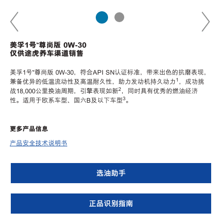
美孚1号™尊尚版 0W-30
仅供途虎养车渠道销售
美孚1号™尊尚版 0W-30，符合API SN认证标准，带来出色的抗磨表现，
1
兼备优异的低温流动性及高温耐久性，助力发动机持久动力
，成功挑
2
战18,000公里换油周期，引擎表现如新
，同时具有优秀的燃油经济
3
性。适用于欧系车型、国六B及以下车型
。
更多产品信息
产品安全技术说明书
选油助手
正品识别指南