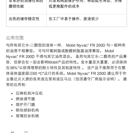
非常好的润滑性和防
对泵和阀起保护作用，帮助延长寿命，并降
磨损性能
低更换配件的成本
出色的储存稳定性
在工厂中易于操作，废液较少
应用范围
与所有其它水-二醇型的液体一样，
Mobil Nyvac™ FR 200D
与一般种类
的油漆不相兼容。 可与环氧树脂或酚醛树脂基油漆兼容。
Mobil
Nyvac™ FR 200D
不得与其它油类混合。 虽然与其它水-二醇类的产品兼
容，但掺合在一起会影响Mobil产品的特性。含水量至关重要，必须保持
在38%*以获得理想的耐火特性及其粘度特性 。 该产品不推荐用于在整
体液体温度超过65 ºC*运行的系统。
Mobil Nyvac™ FR 200D
建议用于作
业靠近点火源的各类液压泵和液压马达（但须遵守厂商指示说明）。 通
常的应用有：
压铸机和冲压机
燃烧调节器
熔炉开门器
钢包倾斜机构
玻璃拉丝机械