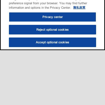
preference signal from your browser. You may find further
information and options in the Privacy Center.
隐私政策
Privacy center
Reject optional cookies
Accept optional cookies
选油助手
查找门店
联系我们
线上门店
Sitemap
联系我们
•
•