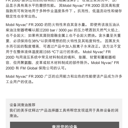
FR 200D
提供出色的防锈和防汽相腐蚀保护。 在液压泵测试中，该产
品显示具有高水平防磨损性能。 其
Mobil Nyvac™ FR 200D
因其高粘度
指数而可有效地用于多种作业温度条件下 。抗泡性、低温流动性和储存
稳定性也非常出色。
Mobil Nyvac™ FR 200D
的防火特性来自其含水量。 即使将该液压油从
柴油注射器喷嘴以超过200 bar / 3000 psi 的压力喷洒到天然气火焰上，
也不会起火；如果将其滴到熔融金属上也不会起火燃烧。含水量至关重
要，必须保持在38%*以获得理想的防火特性及其粘度特性。 因蒸发失
水而引起的黏度增高，可透过产品中加入脱离子水来改正。该方法不宜
用于在整体液体温度超过65 ºC下运行的系统。
Mobil Nyvac™ FR
200D
与用液压系统中常见材料制成的填料、垫圈、软管和蓄能器相
容，但用聚氨酯、皮革或软木材料制成的部件除外。
Mobil Nyvac™ FR
200D
有 FM Global 保险公司的认可。
Mobil Nyvac™ FR 200D
广泛的应用能力和出色的性能使该产品成为许多
工业用户的优选。
设备润滑油推荐
我们的美孚优释达℠产品选择器工具将帮您发现适用于具体设备的润
滑油。
查找您的设备