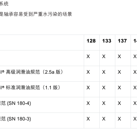
系统
其是轴承容易受到严重水污染的场景
128
133
137
1
X
X
X
X
goil® 高级润滑油规范（2.5a 版）
X
X
X
X
rgoil® 标准润滑油规范（1.1 版）
X
X
X
X
 (SN 180-4)
X
X
X
X
 (SN 180-3)
X
X
X
X