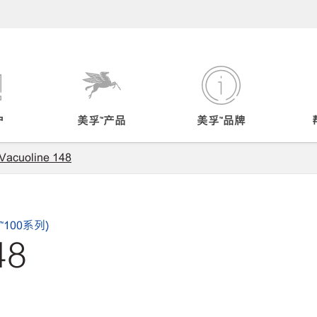
户
美孚™产品
美孚™品牌
 Vacuoline 148
™100系列)
48