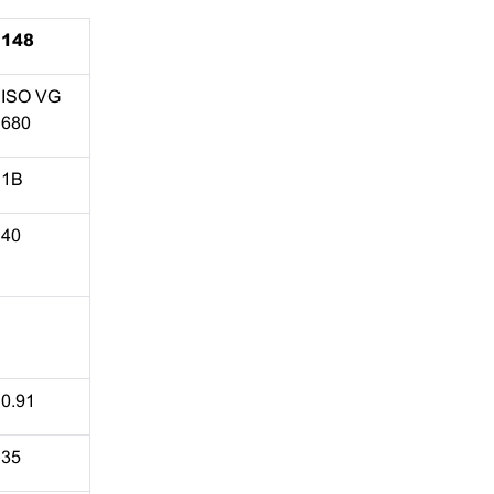
148
ISO VG
680
1B
40
0.91
35