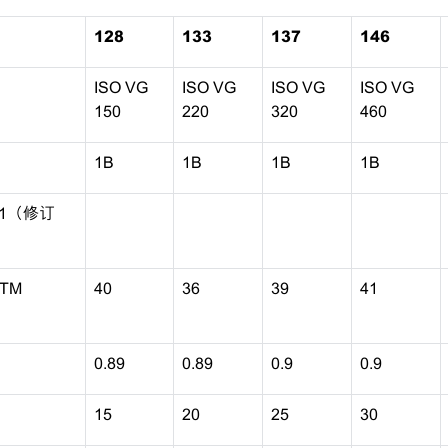
128
133
137
146
ISO VG
ISO VG
ISO VG
ISO VG
150
220
320
460
1B
1B
1B
1B
11（修订
TM
40
36
39
41
0.89
0.89
0.9
0.9
15
20
25
30