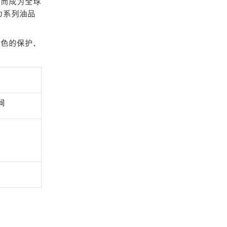
能而成为全球
力系列油品
出色的保护、
间