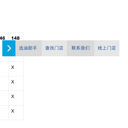
46
148
选油助手
查找门店
联系我们
线上门店
X
X
X
X