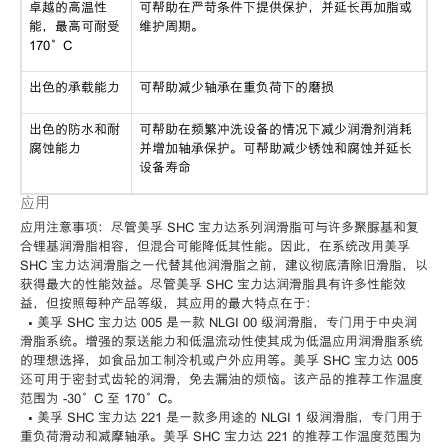
卓越的高温性
可帮助在严苛条件下提供保护，并延长再加脂或
能，最高可耐受
维护周期。
170°C
出色的承载能力
可帮助减少轴承在重负荷下的磨损
出色的防水和耐
可帮助在频繁冲洗设备的情况下减少润滑剂消耗
腐蚀能力
并增加轴承保护。可帮助减少锈蚀和腐蚀并延长
设备寿命
应用
应用注意事项：尽管美孚 SHC 宝力达系列润滑脂可与许多聚脲基和复
合锂基润滑脂相容，但混合可能降低其性能。因此，在系统改用美孚
SHC 宝力达润滑脂之一代替其他润滑脂之前，建议彻底清除旧滑脂，以
获得最大的性能效益。尽管美孚 SHC 宝力达润滑脂具有许多性能效
益，但按照每种产品等级，其应用的最大特点在于：
• 美孚 SHC 宝力达 005 是一款 NLGI 00 级润滑脂，专门用于中央润
滑脂系统。增强的泵送能力和低温流动性使其成为低温应用润滑脂系统
的理想选择，如食品加工制冷机或户外应用等。美孚 SHC 宝力达 005
还可用于密封式齿轮的润滑，免去漏油的烦恼。该产品的推荐工作温度
范围为 -30°C 至 170°C。
• 美孚 SHC 宝力达 221 是一款多用途的 NLGI 1 级润滑脂，专门用于
重负荷滑动和减摩轴承。美孚 SHC 宝力达 221 的推荐工作温度范围为