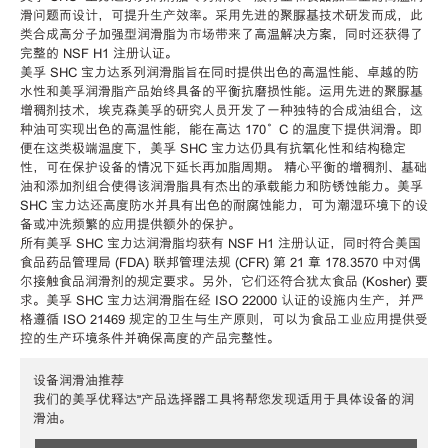
滑问题而设计，可提升生产效率。采用先进的聚脲基技术研发而成，此
类合成高分子加强型润滑脂为市场带来了高温解决方案，同时还获得了
完整的 NSF H1 注册认证。
美孚 SHC 宝力达系列润滑脂旨在同时提供出色的高温性能、卓越的防
水性和美孚润滑脂产品始终具备的平衡抗磨损性能。运用先进的聚脲基
增稠剂技术，埃克森美孚的研究人员开发了一种独特的合成油组合，这
种油可实现出色的高温性能，能在高达 170°C 的温度下提供润滑。即
便在这类极端温度下，美孚 SHC 宝力达仍具有抗氧化性和结构稳定
性，可在保护设备的情况下延长再加脂周期。 精心平衡的增稠剂、基础
油和添加剂组合使得该润滑脂具有杰出的承载能力和防锈蚀能力。美孚
SHC 宝力达还高度防水并具有出色的耐腐蚀能力，可为潮湿环境下的设
备或冲洗频繁的应用提供额外的保护。
所有美孚 SHC 宝力达润滑脂均获有 NSF H1 注册认证，同时符合美国
食品药品管理局 (FDA) 联邦管理法规 (CFR) 第 21 章 178.3570 中对偶
尔接触食品润滑剂的规定要求。另外，它们还符合犹太食品 (Kosher) 要
求。美孚 SHC 宝力达润滑脂在经 ISO 22000 认证的设施内生产，并严
格遵循 ISO 21469 规定的卫生与生产原则，可以为食品工业应用提供受
控的生产环境条件并确保高度的产品完整性。
设备润滑油推荐
我们的美孚优释达℠产品选择器工具将帮您发现适用于具体设备的润
滑油。