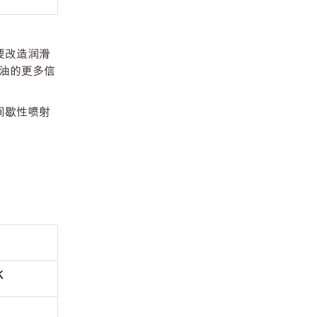
需要改造润滑
油的更多信
统间歇性喷射
K