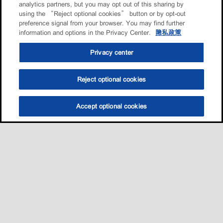
analytics partners, but you may opt out of this sharing by
using the “Reject optional cookies” button or by opt-out
preference signal from your browser. You may find further
information and options in the Privacy Center.
隐私政策
Privacy center
Reject optional cookies
Accept optional cookies
选油助手
查找门店
联系我们
线上门店
Sitemap
联系我们
•
•