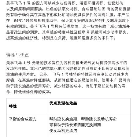
美孚飞马 1 号 的配方可以减少灰份沉积、活塞环槽沉积、缸套划伤，
以及阀座和阀面磨损。出色的抗氧化特性、合成基础油固 有的高粘度指
数有助于确保其在高温下形成比矿物油更具保护性的润滑油膜。本产品
在–54ºC *时仍然具有流动性，保证其良好的冷起动特性 及寒冷温度下
有效的润滑。美孚飞马 1 号具有低挥发性，这一特性有助于减少油耗并
显著改进阀的润滑。其卓越的粘度特性及低牵 引系数可减少功率损失，
提高燃油的经济性，特别是在负荷、速度和温度多变的条件下。
特性与优点
美孚飞马 1 号 先进的技术旨在为各种高输出燃气发动机提供高水平的
发动机性能。其出色的抗氧化能力和热稳定性可有助于延长发动机和润
滑油的使用寿命。 另外， 飞马 1 号独特的特性还可在冷起动时减少内
摩擦，在高温时降低磨损，从而降低潜在的燃油消耗。使用本产 品可有
助于延长油品的使用寿命，减少滤器的成本、有助于延长发动机的寿
命、降低维修保养的成本。
优点及潜在效益
特性
平衡的合成配方
帮助延长换油期，帮助延长发动机寿命
可有助于延长滤清器更换周期
使发动机更清洁