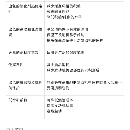
出色的氧化剂热稳定
减少活塞环槽的积碳
性
改善阀导性能
降低积碳/结焦的水平
出色的高温和低温性
冷起动条件下有效的润滑
能
低温下发动机易于起动
提高在高温条件下对发动机的保护
天然的高粘度指数
适用更广泛的温度范围
低挥发性
减少油品消耗
减少发动机关键部位的沉积形成
出色的抗磨损及抗划
特别是在高BMEP发动机中保护缸套和活塞不
伤保护
受磨损和划伤
低牵引系数
可降低燃油成本
提高发动机功率
容易起动