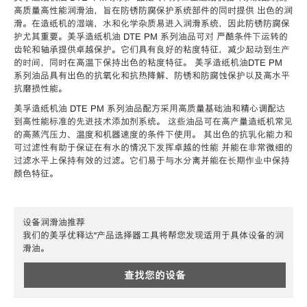
高质量高性能润滑油，旨在防锈防腐保护系统部件的同时提供 出色的润
滑。在造纸机的湿端，水和化学杂质易进入润滑系统，因此防锈防腐保
护尤其重要。美孚造纸机油 DTE PM 系列油品可对 严酷条件下运转的
齿轮和轴承提供卓越保护。它们具有良好的粘度特征，减少起动到生产
的时间，同时在高温下保持出色的粘度特征。 美孚造纸机油DTE PM
系列油品具有出色的抗氧化和抗热降解、防锈和防腐蚀保护以及高水平
抗磨损性能。
美孚造纸机油 DTE PM 系列油品配方采用高质量基础油和精心调配达
到高性能标准的先进技术添加剂系统。 这些油品可在高产量造纸机常见
的高蒸汽压力、温度和机器速度的条件下使用。 其出色的抗乳化能力和
可过滤性有助于保证在有水的情况下发挥卓越的性能 并能在非常微细的
过滤水平上保持有效的过滤。它们易于与水分离并能在长期作业中保持
颜色特征。
设备润滑油推荐
我们的美孚优释达℠产品选择器工具将帮您发现适用于具体设备的润
滑油。
查找您的设备