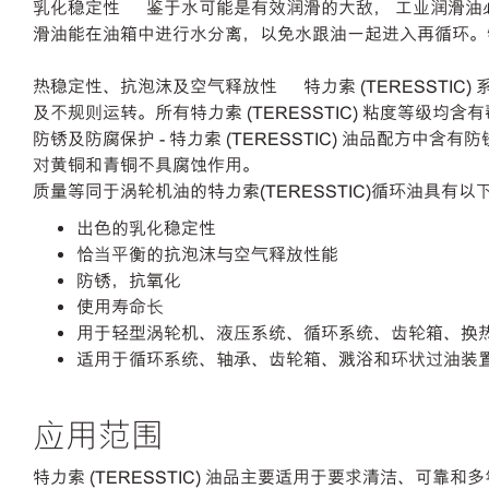
乳化稳定性 – 鉴于水可能是有效润滑的大敌， 工业润滑油必
滑油能在油箱中进行水分离，以免水跟油一起进入再循环。特力索 
热稳定性、抗泡沫及空气释放性 – 特力索 (TERESS
及不规则运转。所有特力索 (TERESSTIC) 粘度等级均
防锈及防腐保护 - 特力索 (TERESSTIC) 油品配方中含
对黄铜和青铜不具腐蚀作用。
质量等同于涡轮机油的特力索(TERESSTIC)循环油具有
出色的乳化稳定性
恰当平衡的抗泡沫与空气释放性能
防锈，抗氧化
使用寿命长
用于轻型涡轮机、液压系统、循环系统、齿轮箱、换
适用于循环系统、轴承、齿轮箱、溅浴和环状过油装
应用范围
特力索 (TERESSTIC) 油品主要适用于要求清洁、可靠