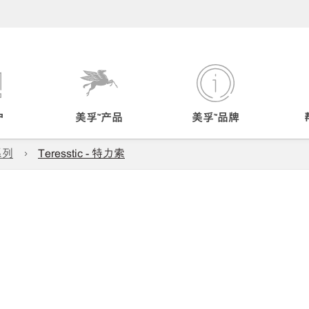
户
美孚™产品
美孚™品牌
系列
Teresstic - 特力索