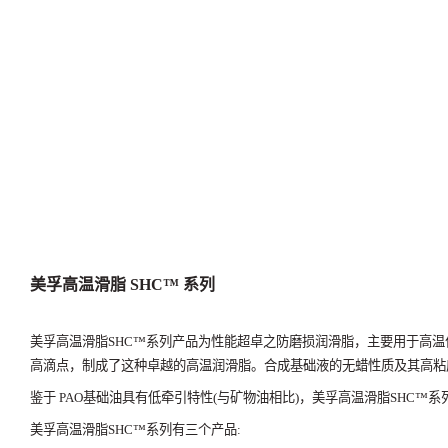
美孚高温滑脂
SHC™️
系列
美孚高温滑脂
SHC™️
系列产品为性能超卓之防磨损润滑脂，主要用于高温
高滴点，制成了这种卓越的高温润滑脂。合成基础液的无蜡性质及其高粘
鉴于
PAO
基础油具有低牵引特性
(
与矿物油相比
)
，美孚高温滑脂
SHC™️
系
美孚高温滑脂
SHC™️
系列有三个产品
: