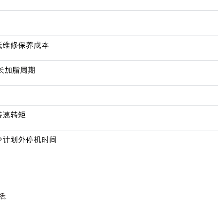
低维修保养成本
长加脂周期
转速转矩
少计划外停机时间
括
: