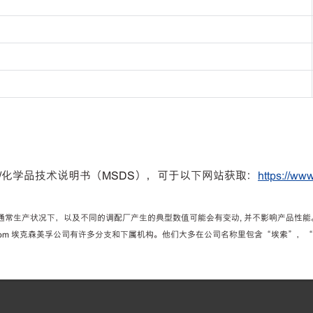
化学品技术说明书（MSDS），可于以下网站获取：
https://ww
通常生产状况下，以及不同的调配厂产生的典型数值可能会有变动, 并不影响产品性
bil.com 埃克森美孚公司有许多分支和下属机构。他们大多在公司名称里包含“埃索