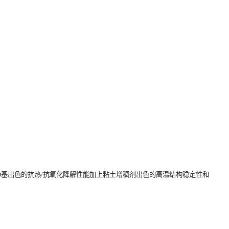
O
基出色的抗热
/
抗氧化降解性能加上粘土增稠剂出色的高温结构稳定性和