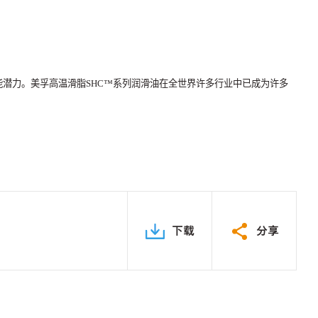
。
能潜力。美孚高温滑脂
SHC™️
系列润滑油在全世界许多行业中已成为许多
下载
分享