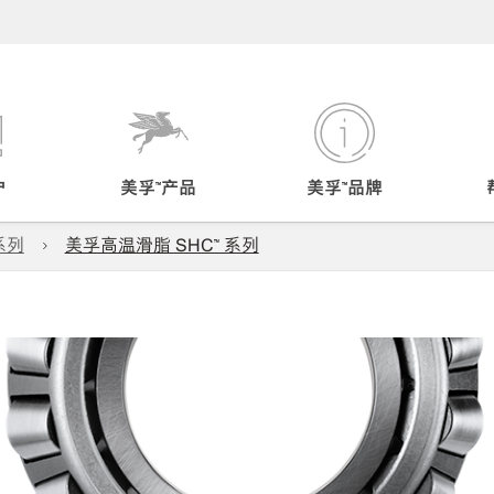
户
美孚™产品
美孚™品牌
系列
美孚高温滑脂 SHC™️ 系列