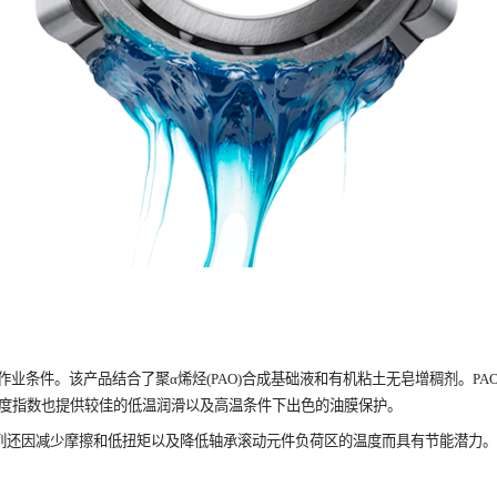
作业条件。该产品结合了聚
α
烯烃
(
PAO)
合成基础液和有机粘土无皂增稠剂。
PA
度指数也提供较佳的低温润滑以及高温条件下出色的油膜保护。
列还因减少摩擦和低扭矩以及降低轴承滚动元件负荷区的温度而具有节能潜力。