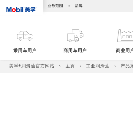
•
•
业务范围
品牌
乘用车用户
商用车用户
商业用
美孚®润滑油官方网站
主页
工业润滑油
产品