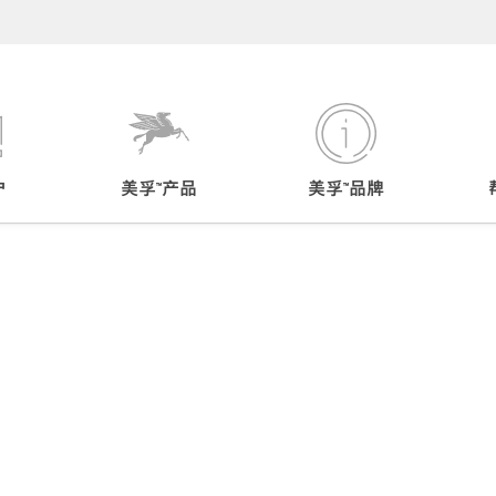
户
美孚™产品
美孚™品牌