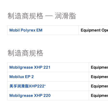
制造商规格 — 润滑脂
Mobil Polyrex EM
Equipment 
制造商规格
Mobilgrease XHP 221
Equipm
Mobilux EP 2
Equipm
美孚润滑脂XHP222™
Equipm
Mobilgrease XHP 220
Equipm