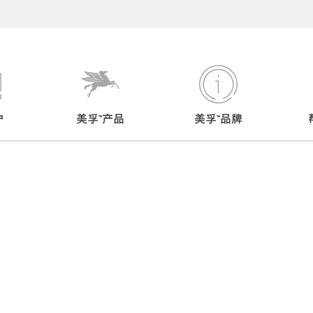
户
美孚™产品
美孚™品牌