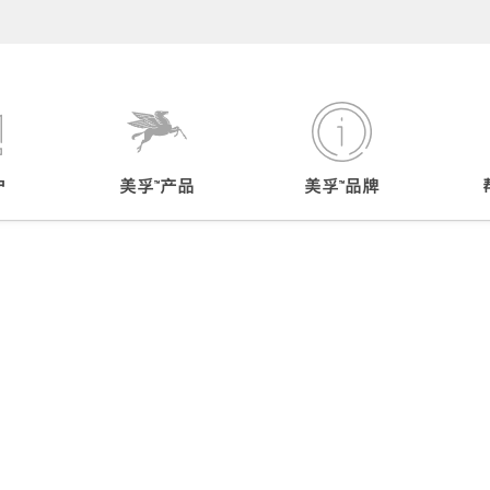
户
美孚™产品
美孚™品牌