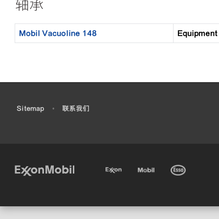
轴承
Mobil Vacuoline 148
Equipmen
•
Sitemap
•
联系我们