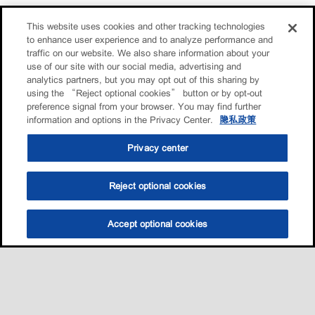
This website uses cookies and other tracking technologies
to enhance user experience and to analyze performance and
traffic on our website. We also share information about your
use of our site with our social media, advertising and
analytics partners, but you may opt out of this sharing by
using the “Reject optional cookies” button or by opt-out
preference signal from your browser. You may find further
information and options in the Privacy Center.
隐私政策
Privacy center
Reject optional cookies
Accept optional cookies
选油助手
查找门店
联系我们
线上门店
Sitemap
联系我们
•
•