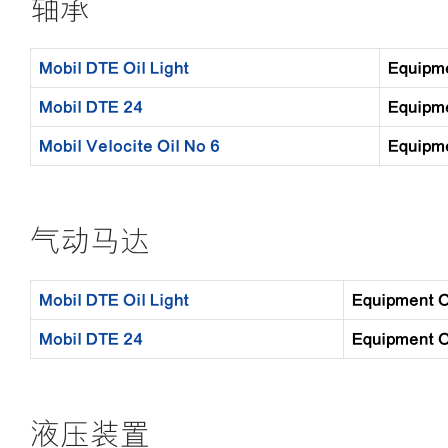
轴承
Mobil DTE Oil Light
Equip
Mobil DTE 24
Equip
Mobil Velocite Oil No 6
Equip
气动马达
Mobil DTE Oil Light
Equipment
Mobil DTE 24
Equipment
液压装置