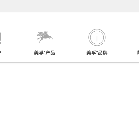
户
美孚™产品
美孚™品牌