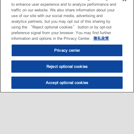
to enhance user experience and to analyze performance and
traffic on our website. We also share information about your
use of our site with our social media, advertising and
analytics partners, but you may opt out of this sharing by
using the “Reject optional cookies” button or by opt-out
preference signal from your browser. You may find further
information and options in the Privacy Center.
隐私政策
Privacy center
Reject optional cookies
Accept optional cookies
选油助手
查找门店
联系我们
线上门店
Sitemap
联系我们
•
•