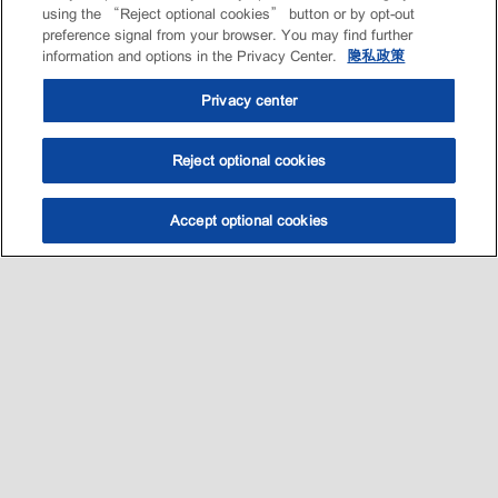
using the “Reject optional cookies” button or by opt-out
preference signal from your browser. You may find further
information and options in the Privacy Center.
隐私政策
Privacy center
Reject optional cookies
Accept optional cookies
选油助手
查找门店
联系我们
线上门店
Sitemap
联系我们
•
•