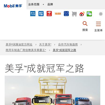
•
业务范围
•
品牌
搜索
主菜单
美孚®润滑油官方网站
关于美孚™️
合作汽车制造商
商用车制造厂商信赖美孚黑霸王™️
美孚™️成就冠军之路
美孚™成就冠军之路