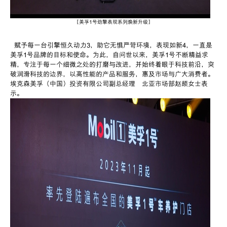
【
美孚
1
号劲擎表现系列焕新升级
】
赋予每一台引擎恒久动力
3
，助它无惧严苛环境，表现如新
4
，一直是
美孚
1
号品牌的目标和使命。为此，自问世以来，美孚
1
号不断精益求
精，专注于每一个细微之处的打磨与改进，并始终着眼于科技前沿，突
破润滑科技的边界，以高性能的产品和服务，惠及市场与广大消费者。
埃克森美孚（中国）投资有限公司副总经理
–
北亚市场部赵颉女士表
示。