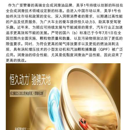
作为广受赞誉的高端全合成润滑油品牌，美孚
1
号持续以创新的科技在
全合成润滑技术领域设定新的标准。自进入中国市场以来，美孚
1
号也
始终关注市场和政策的变化，深入洞察消费者的需求，以期通过高性能
的产品及优质服务，为广大车主的爱车提供恒久动力
3
，助其享受驾驶
乐趣。近年来，为顺应可持续发展与节能减排的需求，汽车行业正加速
追求更高效和节能的发展。严苛的国六（
b
）标准已于今年
7
月
1
日在全
国范围内全面实施，颗粒物质量和数量，以及污染物排放达到了更低的
限值要求。同时，为符合更高的尾气排放要求以及更低的燃油消耗法
规，具有涡轮增压技术的小型发动机和汽油颗粒捕集器（
GPF
）被广泛
应用。润滑油的综合性能，尤其是低黏度润滑油产品性能，因此迎来了
更高的挑战。