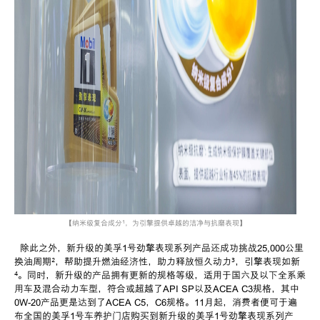
【
纳米级复合成分
¹
，为引擎提供卓越的洁净与抗磨表现
】
除此之外，新升级的美孚
1
号劲擎表现系列产品还成功挑战
25,000
公里
换油周期
²
，帮助提升燃油经济性，助力释放恒久动力
³
，引擎表现如新
⁴
。同时，新升级的产品拥有更新的规格等级，适用于国六及以下全系乘
用车及混合动力车型，符合或超越了
API SP
以及
ACEA C3
规格，其中
0W-20
产品更是达到了
ACEA C5
，
C6
规格。
11
月起，消费者便可于遍
布全国的美孚
1
号车养护门店购买到新升级的美孚
1
号劲擎表现系列产