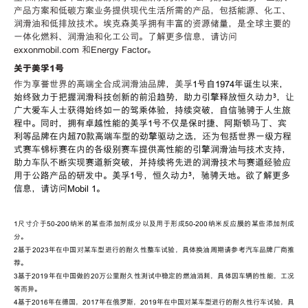
产品方案和低碳方案业务提供现代生活所需的产品，包括能源、化工、
润滑油和低排放技术。埃克森美孚拥有丰富的资源储量，是全球主要的
一体化燃料、润滑油和化工公司。了解更多信息，请访问
exxonmobil.com 和Energy Factor。
关于美孚1号
作为享誉世界的高端全合成润滑油品牌，美孚
1
号自
1974
年诞生以来，
始终致力于把握润滑科技创新的前沿趋势，助力引擎释放恒久动力
³
，让
广大爱车人士获得始终如一的驾乘体验，持续突破，自信驰骋于人生旅
程中。同时，拥有卓越性能的美孚
1
号不仅是保时捷、阿斯顿马丁、宾
利等品牌在内超
70
款高端车型的劲擎驱动之选，还为包括世界一级方程
式赛车锦标赛在内的各级别赛车提供高性能的引擎润滑油与技术支持，
助力车队不断实现赛道新突破，并持续将先进的润滑技术与赛道经验应
用于公路产品的研发中。美孚
1
号，恒久动力³
，驰骋天地。欲了解更多
信息，请访问
Mobil 1。
1
尺寸介于
50-200
纳米的某些添加剂成分以及用于形成
50-200
纳米反应膜的某些添加剂成
分。
2
基于
2023
年在中国对某车型进行的耐久性整车试验，具体换油周期请参考汽车品牌厂商推
荐。
3
基于
2019
年在中国做的
20
万公里耐久性测试中稳定的燃油消耗，具体因车辆的性能，工况
等而异。
4
基于
2016
年在德国，
2017
年在俄罗斯，
2019
年在中国对某车型进行的耐久性行车试验，具