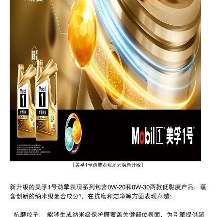
【
美孚
1
号劲擎表现系列焕新升级
】
新升级的美孚
1
号劲擎表现系列包含
0W-20
和
0W-30
两款低黏度产品，蕴
含创新的纳米级复合成分
¹
，在抗磨和洁净等方面表现卓越：
抗磨粒子： 能够生成纳米级保护膜覆盖关键部位表面，为引擎提供超