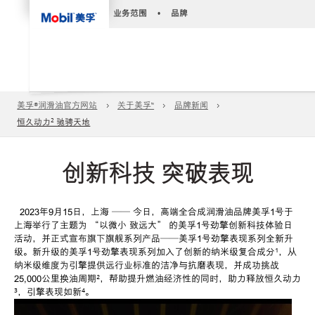
•
业务范围
•
品牌
美孚®润滑油官方网站
关于美孚™️
品牌新闻
恒久动力² 驰骋天地
创新科技 突破表现
2023
年
9
月
15
日，上海
——
今日，高端全合成润滑油品牌美孚
1
号于
上海举行了主题为 “以微小 致远大” 的美孚
1
号劲擎创新科技体验日
活动，并正式宣布旗下旗舰系列产品
——
美孚
1
号劲擎表现系列全新升
级。新升级的美孚
1
号劲擎表现系列加入了创新的纳米级复合成分
¹
，从
纳米级维度为引擎提供远行业标准的洁净与抗磨表现，并成功挑战
25,000
公里换油周期
²
，帮助提升燃油经济性的同时，助力释放恒久动力
³
，引擎表现如新
⁴
。