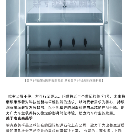
【
美孚
1
号劲擎创新科技体验日 解密美孚1号全新纳米级科技
】
唯有步履不停，方可行至更远。问世将近半个世纪的美孚
1
号，未来将
继续秉承着对科技创新与卓越性能的追求，以消费者需求为核心，持续
洞察市场政策发展趋势，以不断精进的润滑科技与卓越的产品性能，助
力广大车主获得持久稳定的澎湃驾驶体验，助力汽车行业的发展。
关于埃克森美孚
埃克森美孚是全球知名的国际能源石化上市公司，致力于为改善生活质
量和满足社会不断变化的需求创建解决方案。 公司的主要业务 - 上游、