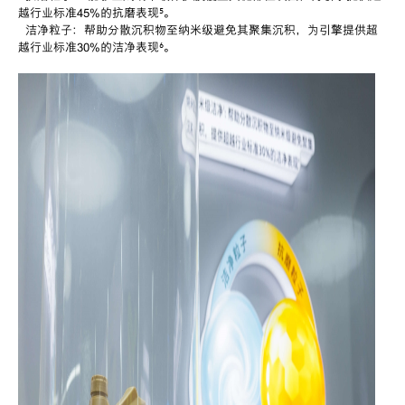
越行业标准
45%
的抗磨表现
⁵
。
洁净粒子：帮助分散沉积物至纳米级避免其聚集沉积，为引擎提供超
越行业标准
30%
的洁净表现
⁶。