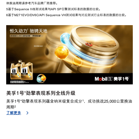
体换油周期请参考汽车品牌厂商推荐。
5
基于
Sequence IVB
测试结果与
API SP
引擎测试标准的数据的比较。
6
基于
M271EVO/DV6C/API Sequence VH
测试结果与对应测试行业标准的数据的比较。
美孚1号™劲擎表现系列全线升级
美孚
1
号™劲擎表现系列蕴含纳米级复合成分¹
，成功挑战
25,000
公里换油
周期²
了解更多