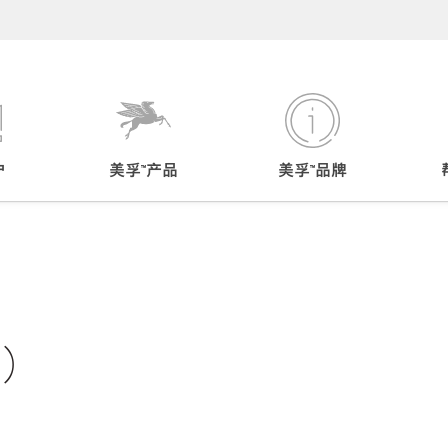
户
美孚™产品
美孚™品牌
床）