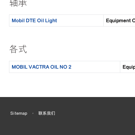
轴承
Mobil DTE Oil Light
Equipment
各式
MOBIL VACTRA OIL NO 2
Equ
•
Sitemap
•
联系我们