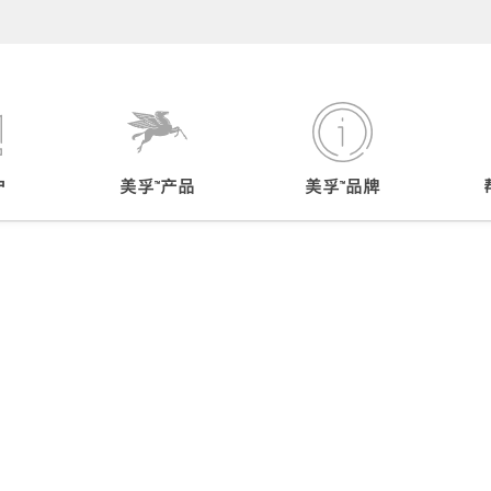
户
美孚™产品
美孚™品牌