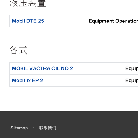
液压装置
Mobil DTE 25
Equipment Opera
各式
MOBIL VACTRA OIL NO 2
Equ
Mobilux EP 2
Equ
•
Sitemap
•
联系我们