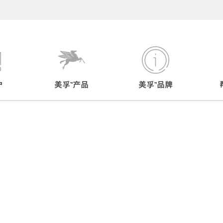
户
美孚™产品
美孚™品牌