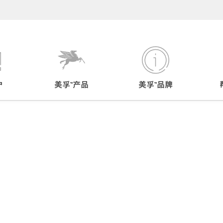
户
美孚™产品
美孚™品牌