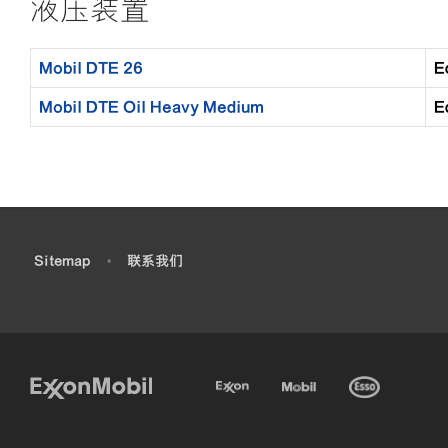
液压装置
Mobil DTE 26
E
Mobil DTE Oil Heavy Medium
E
•
Sitemap
•
联系我们