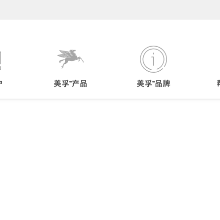
户
美孚™产品
美孚™品牌