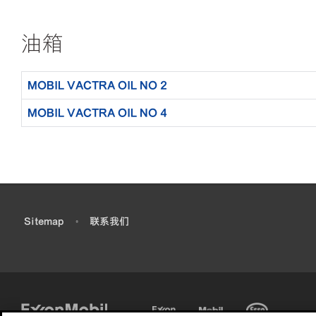
油箱
MOBIL VACTRA OIL NO 2
MOBIL VACTRA OIL NO 4
•
Sitemap
•
联系我们