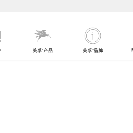
户
美孚™产品
美孚™品牌