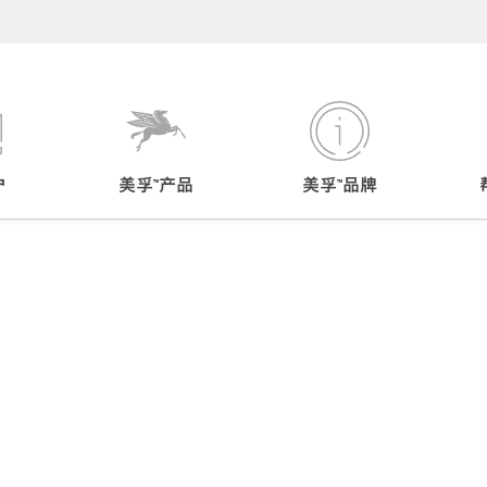
户
美孚™产品
美孚™品牌