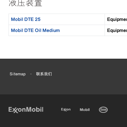
液压装置
Mobil DTE 25
Equipm
Mobil DTE Oil Medium
Equipm
•
Sitemap
•
联系我们