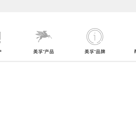
户
美孚™产品
美孚™品牌