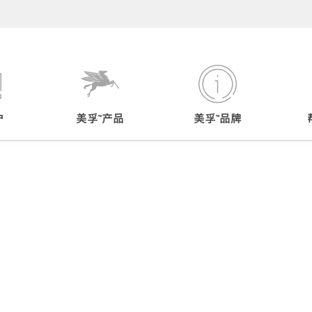
户
美孚™产品
美孚™品牌