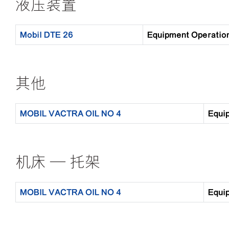
液压装置
Mobil DTE 26
Equipment Opera
其他
MOBIL VACTRA OIL NO 4
Equ
机床 — 托架
MOBIL VACTRA OIL NO 4
Equ