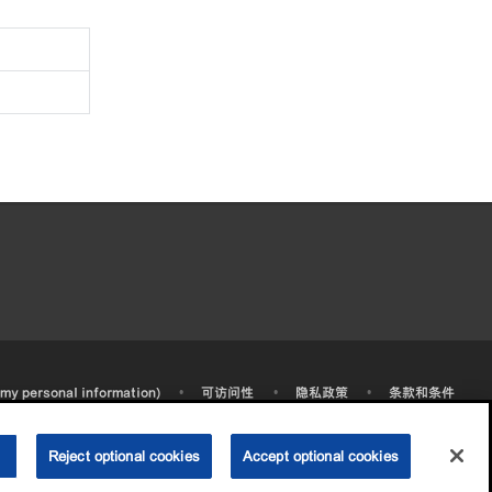
•
•
•
 my personal information)
可访问性
隐私政策
条款和条件
2003-
2026
埃克森美孚公司版权所有。保留所有权利。
沪ICP备09048291号-4
沪公网安备 31010402004412号
Reject optional cookies
Accept optional cookies