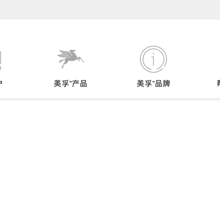
户
美孚™产品
美孚™品牌