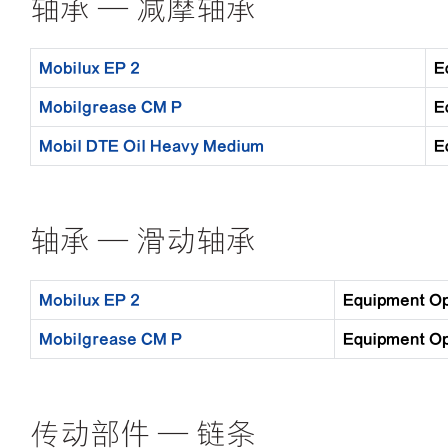
轴承 — 减摩轴承
Mobilux EP 2
E
Mobilgrease CM P
E
Mobil DTE Oil Heavy Medium
E
轴承 — 滑动轴承
Mobilux EP 2
Equipment 
Mobilgrease CM P
Equipment 
传动部件 — 链条