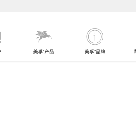
户
美孚™产品
美孚™品牌