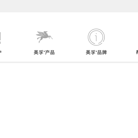
户
美孚™产品
美孚™品牌