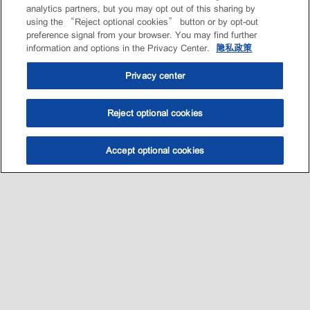
analytics partners, but you may opt out of this sharing by
using the “Reject optional cookies” button or by opt-out
preference signal from your browser. You may find further
information and options in the Privacy Center.
隐私政策
Privacy center
Reject optional cookies
Accept optional cookies
选油助手
查找门店
联系我们
线上门店
Sitemap
联系我们
•
•