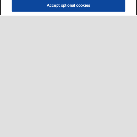
Accept optional cookies
选油助手
查找门店
联系我们
线上门店
Sitemap
联系我们
•
•
Privacy center (Do not sell or share my personal information)
•
可访问性
•
隐私政策
•
条款和条件
2003-
2026
埃克森美孚公司版权所有。保留所有权利。
沪ICP备09048291号-4
沪公网安备 31010402004412号