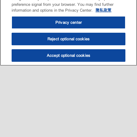
preference signal from your browser. You may find further
information and options in the Privacy Center.
隐私政策
Privacy center
Reject optional cookies
Accept optional cookies
选油助手
查找门店
联系我们
线上门店
Sitemap
联系我们
•
•