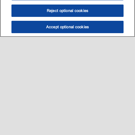
Reject optional cookies
Accept optional cookies
选油助手
查找门店
联系我们
线上门店
Sitemap
联系我们
•
•
Privacy center (Do not sell or share my personal information)