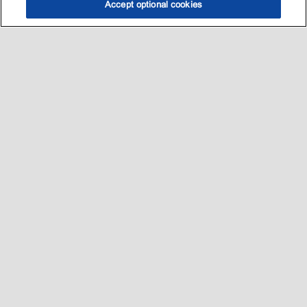
Accept optional cookies
选油助手
查找门店
联系我们
线上门店
Sitemap
联系我们
•
•
Privacy center (Do not sell or share my personal information)
•
可访问性
•
隐私政策
•
条款和条件
2003-
2026
埃克森美孚公司版权所有。保留所有权利。
沪ICP备09048291号-4
沪公网安备 31010402004412号