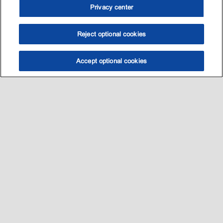
Privacy center
Reject optional cookies
Accept optional cookies
选油助手
查找门店
联系我们
线上门店
Sitemap
联系我们
•
•
Privacy center (Do not sell or share my personal information)