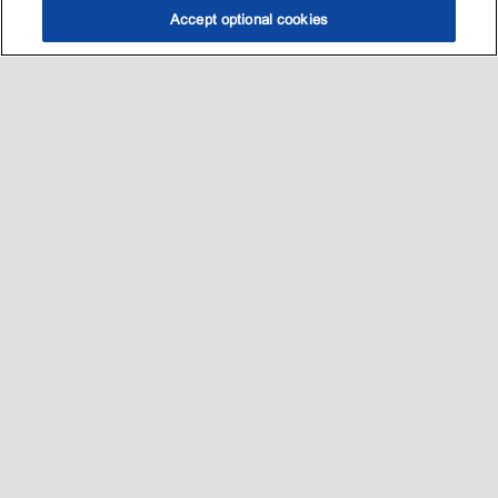
Accept optional cookies
选油助手
查找门店
联系我们
线上门店
Sitemap
联系我们
•
•
Privacy center (Do not sell or share my personal information)
•
可访问性
•
隐私政策
•
条款和条件
2003-
2026
埃克森美孚公司版权所有。保留所有权利。
沪ICP备09048291号-4
沪公网安备 31010402004412号