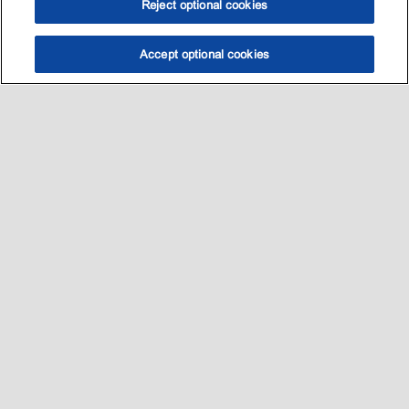
Reject optional cookies
Accept optional cookies
选油助手
查找门店
联系我们
线上门店
Sitemap
联系我们
•
•
Privacy center (Do not sell or share my personal information)
•
可访问性
•
隐私政策
•
条款和条件