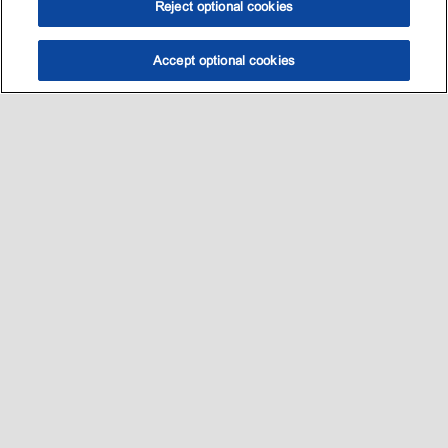
Reject optional cookies
Accept optional cookies
选油助手
查找门店
联系我们
线上门店
Sitemap
联系我们
•
•
Privacy center (Do not sell or share my personal information)
•
可访问性
•
隐私政策
•
条款和条件