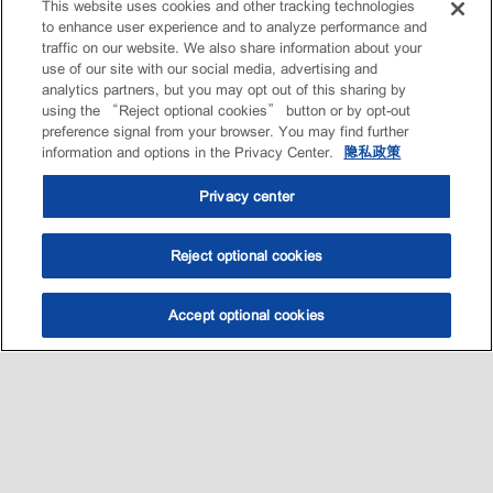
This website uses cookies and other tracking technologies
to enhance user experience and to analyze performance and
traffic on our website. We also share information about your
use of our site with our social media, advertising and
analytics partners, but you may opt out of this sharing by
using the “Reject optional cookies” button or by opt-out
preference signal from your browser. You may find further
information and options in the Privacy Center.
隐私政策
Privacy center
Reject optional cookies
Accept optional cookies
选油助手
查找门店
联系我们
线上门店
Sitemap
联系我们
•
•