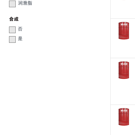
润滑脂
合成
否
是