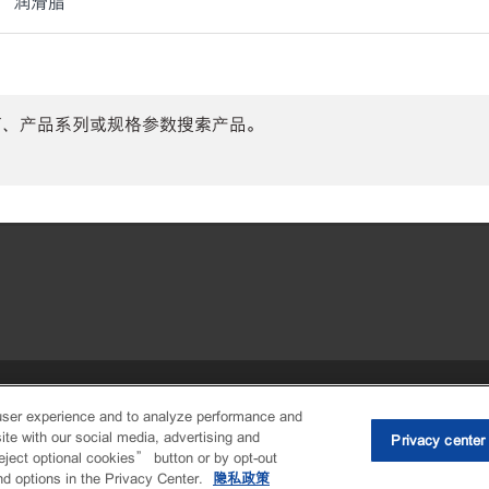
润滑脂
商、产品系列或规格参数搜索产品。
•
Privacy center (Do not sell or share
user experience and to analyze performance and
ite with our social media, advertising and
Privacy center
eject optional cookies” button or by opt-out
nd options in the Privacy Center.
隐私政策