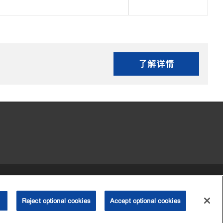
了解详情
•
•
•
 my personal information)
可访问性
隐私政策
条款和条件
Reject optional cookies
2003-
2026
埃克森美孚公司版权所有。保留所有权利。
Accept optional cookies
沪ICP备09048291号-4
沪公网安备 31010402004412号