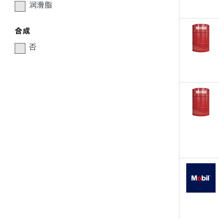
润滑脂
合成
否