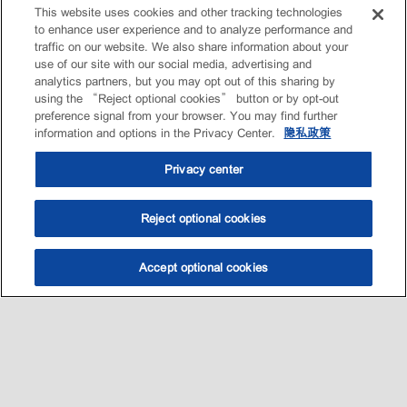
This website uses cookies and other tracking technologies
to enhance user experience and to analyze performance and
traffic on our website. We also share information about your
use of our site with our social media, advertising and
analytics partners, but you may opt out of this sharing by
using the “Reject optional cookies” button or by opt-out
preference signal from your browser. You may find further
information and options in the Privacy Center.
隐私政策
Privacy center
Reject optional cookies
Accept optional cookies
选油助手
查找门店
联系我们
线上门店
Sitemap
联系我们
•
•