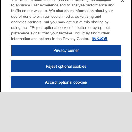
to enhance user experience and to analyze performance and
traffic on our website. We also share information about your
use of our site with our social media, advertising and
analytics partners, but you may opt out of this sharing by
using the “Reject optional cookies” button or by opt-out
preference signal from your browser. You may find further
information and options in the Privacy Center.
隐私政策
Privacy center
Reject optional cookies
Accept optional cookies
选油助手
查找门店
联系我们
线上门店
Sitemap
联系我们
•
•