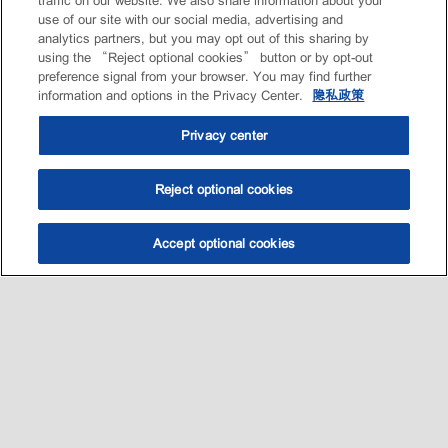
traffic on our website. We also share information about your
use of our site with our social media, advertising and
analytics partners, but you may opt out of this sharing by
using the “Reject optional cookies” button or by opt-out
preference signal from your browser. You may find further
information and options in the Privacy Center.
隐私政策
Privacy center
Reject optional cookies
Accept optional cookies
选油助手
查找门店
联系我们
线上门店
Sitemap
联系我们
•
•