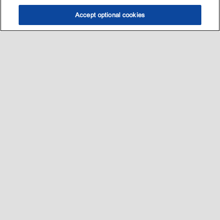
Accept optional cookies
选油助手
查找门店
联系我们
线上门店
Sitemap
联系我们
•
•
Privacy center (Do not sell or share my personal information)
•
可访问性
•
隐私政策
•
条款和条件
2003-
2026
埃克森美孚公司版权所有。保留所有权利。
沪ICP备09048291号-4
沪公网安备 31010402004412号